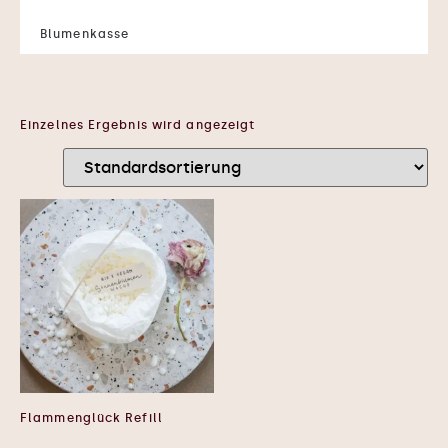
Blumenkasse
← Zurück zur Shopstartseite
Einzelnes Ergebnis wird angezeigt
Flammenglück Refill
5,90
€
–
6,90
€