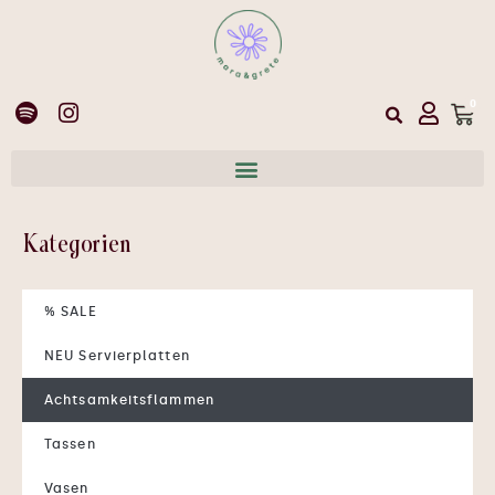
0
Kategorien
% SALE
NEU Servierplatten
Achtsamkeitsflammen
Tassen
Vasen