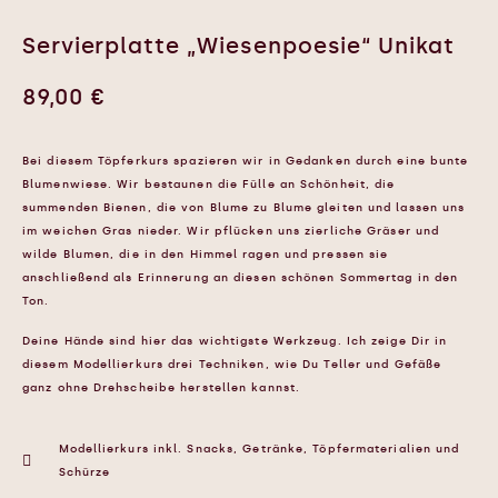
Servierplatte „Wiesenpoesie“ Unikat
89,00
€
Bei diesem Töpferkurs spazieren wir in Gedanken durch eine bunte
Blumenwiese. Wir bestaunen die Fülle an Schönheit, die
summenden Bienen, die von Blume zu Blume gleiten und lassen uns
im weichen Gras nieder. Wir pflücken uns zierliche Gräser und
wilde Blumen, die in den Himmel ragen und pressen sie
anschließend als Erinnerung an diesen schönen Sommertag in den
Ton.
Deine Hände sind hier das wichtigste Werkzeug. Ich zeige Dir in
diesem Modellierkurs drei Techniken, wie Du Teller und Gefäße
ganz ohne Drehscheibe herstellen kannst.
Modellierkurs inkl. Snacks, Getränke, Töpfermaterialien und
Schürze