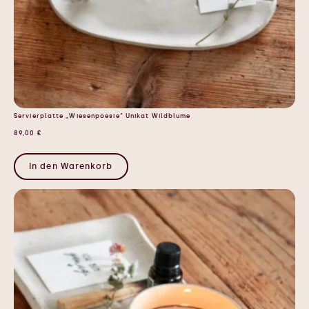
Servierplatte „Wiesenpoesie“ Unikat Wildblume
89,00
€
In den Warenkorb