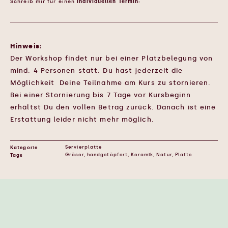
Schreib mir für einen
individuellen Termin:
hallo@maraundgrete.de
Hinweis:
Der Workshop findet nur bei einer Platzbelegung von
mind. 4 Personen statt. Du hast jederzeit die
Möglichkeit Deine Teilnahme am Kurs zu stornieren.
Bei einer Stornierung bis 7 Tage vor Kursbeginn
erhältst Du den vollen Betrag zurück. Danach ist eine
Erstattung leider nicht mehr möglich.
Kategorie
Servierplatte
Tags
Gräser
,
handgetöpfert
,
Keramik
,
Natur
,
Platte