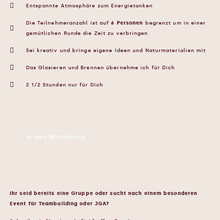
Entspannte Atmosphäre zum Energietanken
Die Teilnehmeranzahl ist auf
6 Personen
begrenzt um in einer
gemütlichen Runde die Zeit zu verbringen
Sei kreativ und bringe eigene Ideen und Naturmaterialien mit
Das Glasieren und Brennen übernehme ich für Dich
2 1/2 Stunden nur für Dich
Nur noch 1 vorrätig
In den Warenkorb
Ihr seid bereits eine Gruppe oder sucht nach einem besonderen
Event für Teambuilding oder JGA?