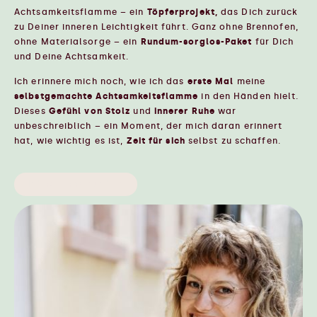
Achtsamkeitsflamme – ein
Töpferprojekt,
das Dich zurück
zu Deiner inneren Leichtigkeit führt. Ganz ohne Brennofen,
ohne Materialsorge – ein
Rundum-sorglos-Paket
für Dich
und Deine Achtsamkeit.
Ich erinnere mich noch, wie ich das
erste Mal
meine
selbstgemachte Achtsamkeitsflamme
in den Händen hielt.
Dieses
Gefühl von Stolz
und
innerer Ruhe
war
unbeschreiblich – ein Moment, der mich daran erinnert
hat, wie wichtig es ist,
Zeit für sich
selbst zu schaffen.
Ich will das auch 🥹