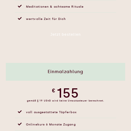
Meditationen & achtsame Rituale
wertvolle Zeit für Dich
Jetzt bestellen
Restbestand: Nur noch wenige Boxen verfügbar.
Einmalzahlung
155
€
gemäß § 19 UStG wird keine Umsatzsteuer berechnet.
voll ausgestattete Töpferbox
Onlinekurs 6 Monate Zugang