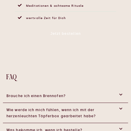
Meditationen & achtsame Rituale
wertvolle Zeit für Dich
Jetzt bestellen
Restbestand: Nur noch wenige Boxen verfügbar.
FAQ
Brauche ich einen Brennofen?
Wie werde ich mich fühlen, wenn ich mit der
herzenleuchten Töpferbox gearbeitet habe?
Was bekomme ich, wenn ich bestelle?