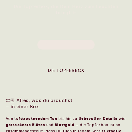
Die Töpferbox, die Dein Herz zum Leuchten
bringt ✨
Wow, will ich haben 🤩
DIE TÖPFERBOX
🤲🏼 Alles, was du brauchst
– in einer Box
Von
lufttrocknendem Ton
bis hin zu
liebevollen Details
wie
getrocknete Blüten
und
Blattgold
– die Töpferbox ist so
zusammengestellt, dass Du Dich in jedem Schritt
kreativ