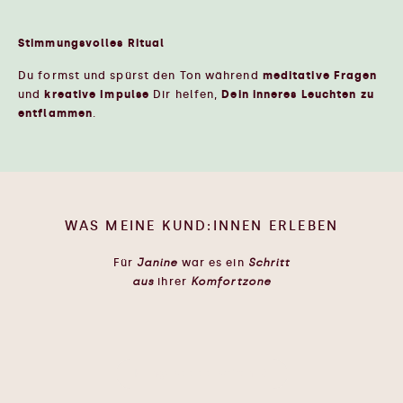
Stimmungsvolles Ritual
Du formst und spürst den Ton während
meditative Fragen
und
kreative Impulse
Dir helfen,
Dein inneres Leuchten zu
entflammen
.
WAS MEINE KUND:INNEN ERLEBEN
Für
Janine
war es ein
Schritt
aus
ihrer
Komfortzone
Klingt soooo schön 🥹